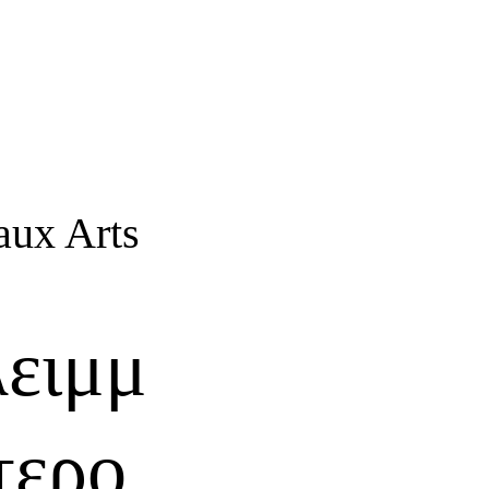
aux Arts
ειμμ
τερο