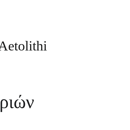
 Aetolithi
εριών