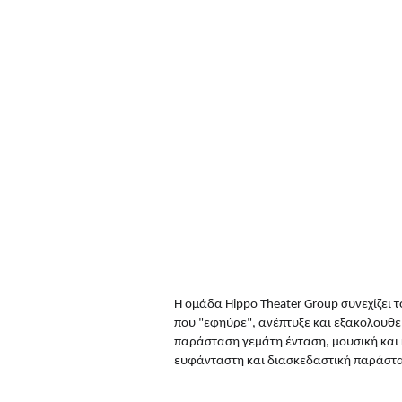
Η ομάδα Hippo Theater Group συνεχίζει 
που "εφηύρε", ανέπτυξε και εξακολουθε
παράσταση γεμάτη ένταση, μουσική και 
ευφάνταστη και διασκεδαστική παράστ