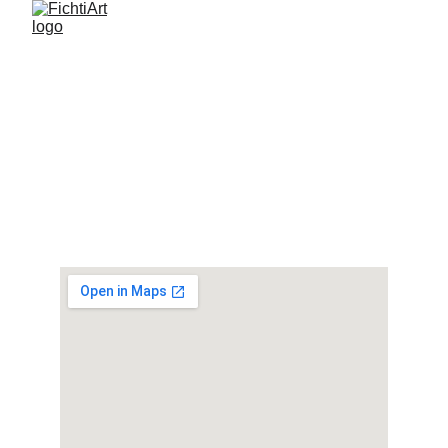
FichtiArt
Contact
fichtiart2021@gmail.com
Fichtia
Address
Argolida, Greece