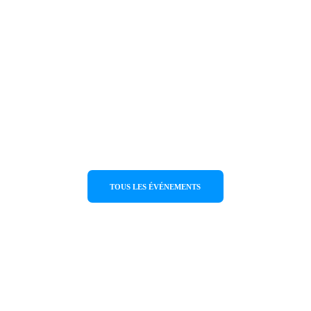
Le concert aura lieu le 13 juillet à la gare 
Mycènes, Fichti
TOUS LES ÉVÉNEMENTS
FichtiArt
Contact
fichtiart2021@gmail.com
Fichtia
Address